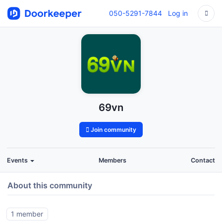
050-5291-7844
Log in
69vn
Join community
Events
Members
Contact
About this community
1 member