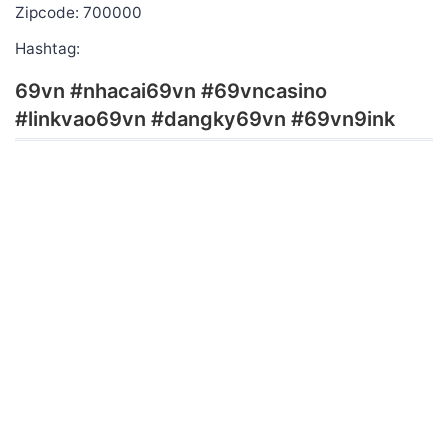
Zipcode: 700000
Hashtag:
69vn #nhacai69vn #69vncasino
#linkvao69vn #dangky69vn #69vn9ink